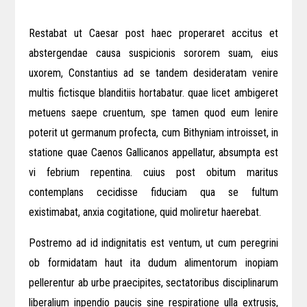
Restabat ut Caesar post haec properaret accitus et
abstergendae causa suspicionis sororem suam, eius
uxorem, Constantius ad se tandem desideratam venire
multis fictisque blanditiis hortabatur. quae licet ambigeret
metuens saepe cruentum, spe tamen quod eum lenire
poterit ut germanum profecta, cum Bithyniam introisset, in
statione quae Caenos Gallicanos appellatur, absumpta est
vi febrium repentina. cuius post obitum maritus
contemplans cecidisse fiduciam qua se fultum
existimabat, anxia cogitatione, quid moliretur haerebat.
Postremo ad id indignitatis est ventum, ut cum peregrini
ob formidatam haut ita dudum alimentorum inopiam
pellerentur ab urbe praecipites, sectatoribus disciplinarum
liberalium inpendio paucis sine respiratione ulla extrusis,