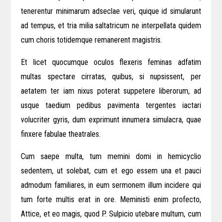
tenerentur minimarum adseclae veri, quique id simularunt
ad tempus, et tria milia saltatricum ne interpellata quidem
cum choris totidemque remanerent magistris.
Et licet quocumque oculos flexeris feminas adfatim
multas spectare cirratas, quibus, si nupsissent, per
aetatem ter iam nixus poterat suppetere liberorum, ad
usque taedium pedibus pavimenta tergentes iactari
volucriter gyris, dum exprimunt innumera simulacra, quae
finxere fabulae theatrales.
Cum saepe multa, tum memini domi in hemicyclio
sedentem, ut solebat, cum et ego essem una et pauci
admodum familiares, in eum sermonem illum incidere qui
tum forte multis erat in ore. Meministi enim profecto,
Attice, et eo magis, quod P. Sulpicio utebare multum, cum