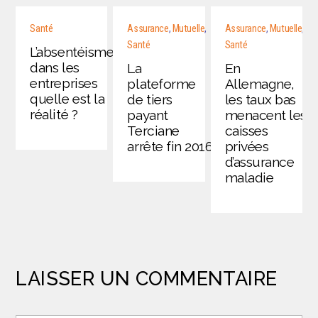
Santé
Assurance
,
Mutuelle
,
Assurance
,
Mutuelle
,
Santé
Santé
L’absentéisme
dans les
La
En
entreprises
plateforme
Allemagne,
quelle est la
de tiers
les taux bas
réalité ?
payant
menacent les
Terciane
caisses
arrête fin 2016
privées
d’assurance
maladie
LAISSER UN COMMENTAIRE