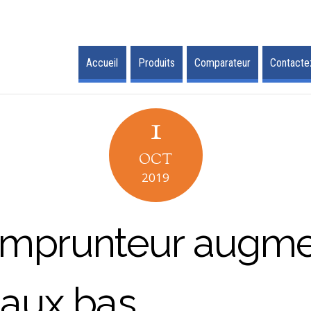
Accueil
Produits
Comparateur
Contacte
1
OCT
2019
emprunteur augme
 taux bas