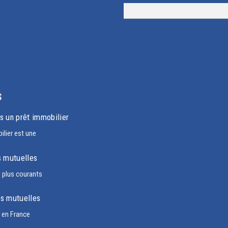
S
s un prêt immobilier
lier est une
s mutuelles
n plus courants
es mutuelles
t en France